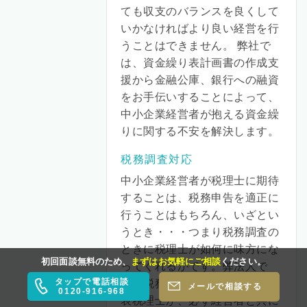
ても収支のバランスを良くして
いかなければより良い経営を行
うことはできません。 弊社で
は、資金繰り表計画書の作成支
援から金融公庫、銀行への融資
をお手伝いすることによって、
中小企業経営者が抱える資金繰
りに関する不安を解決します。
税務調査対応
中小企業経営者が税理士に期待
することは、税務申告を適正に
行うことはもちろん、いざとい
うとき・・・つまり税務調査の
ときに税理士が如何に味方にな
初回面談無料のため、
まずはお気軽にご相談
ください。
ってくれるかです。弊法人で
タップで電話相談
は、税務調査の経験が豊富な代
メールで相談する
0120-916-968
表税理士が、必ず経営者と共に