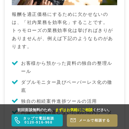
報酬を適正価格にするために欠かせないの
は、「社内業務を効率化」することです。
トゥモローズの業務効率化は挙げればきりが
ありませんが、例えば下記のようなものがあ
ります。
お客様から預かった資料の独自の整理ル
ール
ダブルモニター及びペーパーレス化の徹
底
独自の相続案件進捗ツールの活用
初回面談無料のため、
まずはお気軽にご相談
ください。
同論点を再調査しないための社内データ
タップで電話相談
ベースの徹底
メールで相談する
0120-916-968