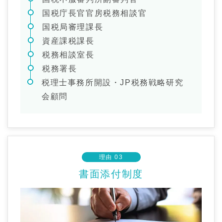
国税庁長官官房税務相談官
国税局審理課長
資産課税課長
税務相談室長
税務署長
税理士事務所開設・JP税務戦略研究
会顧問
理由 03
書面添付制度