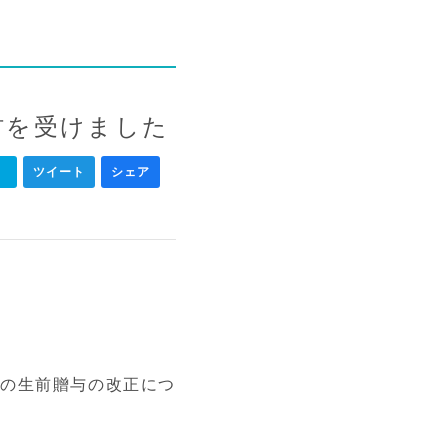
材を受けました
ク
ツイート
シェア
）の生前贈与の改正につ