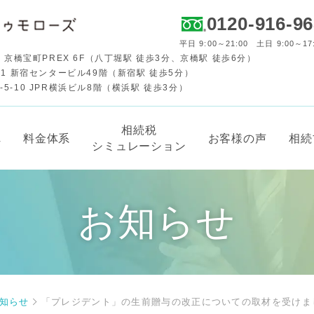
0120-916-9
平日 9:00～21:00 土日 9:00～17
 京橋宝町PREX 6F（八丁堀駅 徒歩3分、京橋駅 徒歩6分）
-1 新宿センタービル49階（新宿駅 徒歩5分）
-10 JPR横浜ビル8階（横浜駅 徒歩3分）
相続税
れ
料金体系
お客様の声
相続
シミュレーション
お知らせ
知らせ
「プレジデント」の生前贈与の改正についての取材を受けま