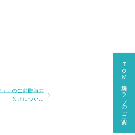
TOM相続クラブのご入会
ディ」の生前贈与の
改正につい...