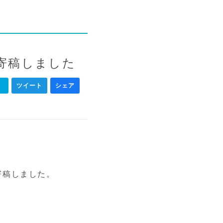
に寄稿しました
ク
ツイート
シェア
寄稿しました。
」