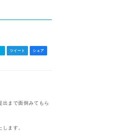
ク
ツイート
シェア
提出まで面倒みてもら
たします。