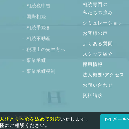
相続専門の
相続税申告
私たちの強み
国際相続
シミュレーション
相続手続き
お客様の声
相続不動産
よくある質問
税理士の先生方へ
スタッフ紹介
事業承継
採用情報
事業承継税制
法人概要/アクセス
お問い合わせ
資料請求
All Rights Reserved.
人ひとりへ心を込めて対応
いたします。
軽にご相談ください。