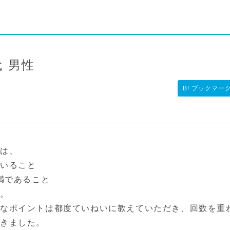
代 男性
B! ブックマー
由は、
ていること
未満であること
た。
なポイントは都度ていねいに教えていただき、回数を重
きました。