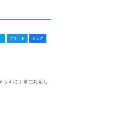
ク
ツイート
シェア
がらずに丁寧に対応し