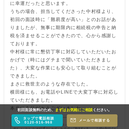
に幸運だったと思います。
うちの場合、担当してくださった中村様より、
初回の面談時に「難易度が高い」とのお話があ
りましたが、無事に期限内に相続税の申告と納
税を済ませることができたので、心から感謝し
ております。
中村様に常に懇切丁寧に対応していただいたお
かげで（時にはグチまで聞いていただきまし
た）、大変な作業にも安心して取り組むことが
できました。
まさに救世主のような存在でした。
横田様にも、お電話やLINEで大変丁寧に対応し
ていただきました。
本当にありがとうございました。
初回面談無料のため、
まずはお気軽にご相談
ください。
タップで電話相談
メールで相談する
0120-916-968