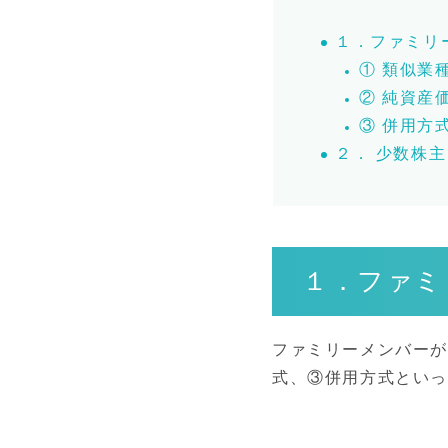
１．ファミリ
① 類似業
② 純資産
③ 併用方
２． 少数株
１．ファミ
ファミリーメンバー
式、③併用方式とい