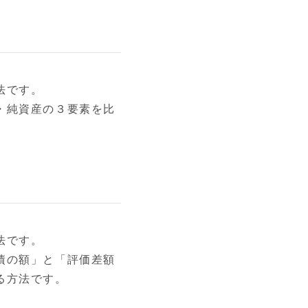
法です。
・純資産の３要素を比
法です。
債の額」と「評価差額
る方法です。