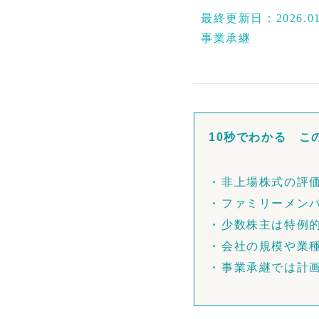
最終更新日：
2026.0
事業承継
10秒でわかる こ
非上場株式の評
ファミリーメン
少数株主は特例
会社の規模や業
事業承継では計