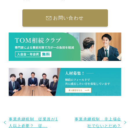
お問い合わせ
事業承継税制 従業員が1
事業承継税制 非上場会
人以上必要？ 従...
社でないとだめ？