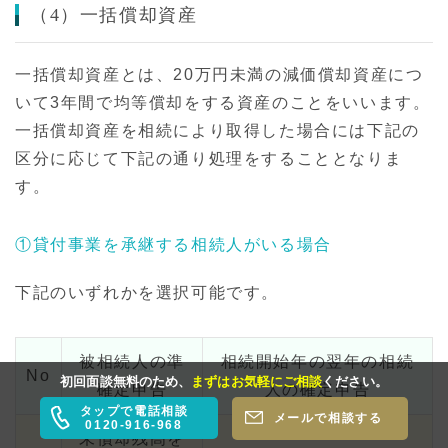
（4）一括償却資産
一括償却資産とは、20万円未満の減価償却資産につ
いて3年間で均等償却をする資産のことをいいます。
一括償却資産を相続により取得した場合には下記の
区分に応じて下記の通り処理をすることとなりま
す。
①貸付事業を承継する相続人がいる場合
下記のいずれかを選択可能です。
被相続人の準
相続開始年の翌年の相続
No
初回面談無料のため、
まずはお気軽にご相談
ください。
確定申告
人の確定申告
タップで電話相談
メールで相談する
0120-916-968
未償却残高を