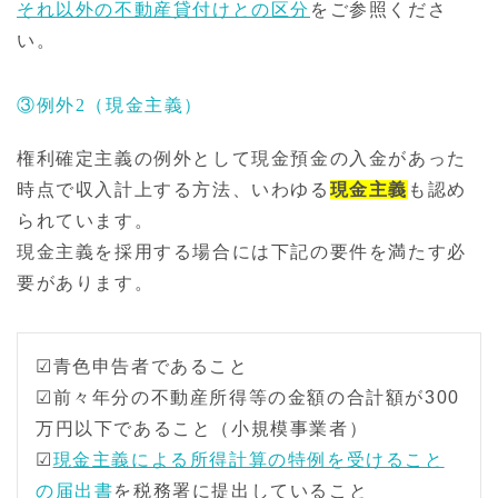
それ以外の不動産貸付けとの区分
をご参照くださ
い。
③例外2（現金主義）
権利確定主義の例外として現金預金の入金があった
時点で収入計上する方法、いわゆる
現金主義
も認め
られています。
現金主義を採用する場合には下記の要件を満たす必
要があります。
☑青色申告者であること
☑前々年分の不動産所得等の金額の合計額が300
万円以下であること（小規模事業者）
☑
現金主義による所得計算の特例を受けること
の届出書
を税務署に提出していること