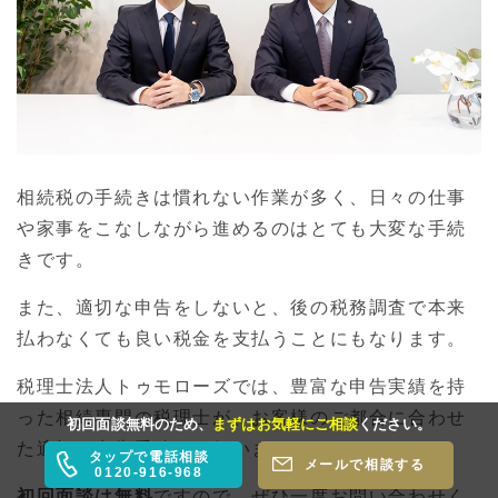
相続税の手続きは慣れない作業が多く、日々の仕事
や家事をこなしながら進めるのはとても大変な手続
きです。
また、適切な申告をしないと、後の税務調査で本来
払わなくても良い税金を支払うことにもなります。
税理士法人トゥモローズでは、豊富な申告実績を持
った相続専門の税理士が、お客様のご都合に合わせ
初回面談無料のため、
まずはお気軽にご相談
ください。
た適切な申告手続きを行います。
タップで電話相談
メールで相談する
0120-916-968
初回面談は無料
ですので、ぜひ一度お問い合わせく