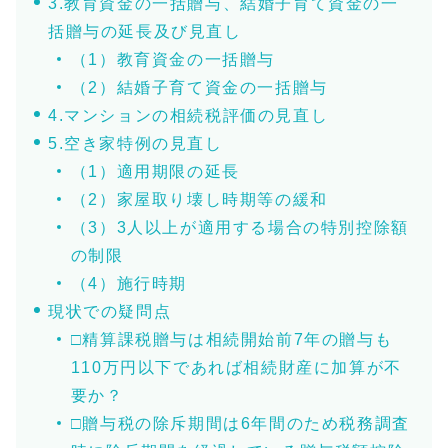
3.教育資金の一括贈与、結婚子育て資金の一
括贈与の延長及び見直し
（1）教育資金の一括贈与
（2）結婚子育て資金の一括贈与
4.マンションの相続税評価の見直し
5.空き家特例の見直し
（1）適用期限の延長
（2）家屋取り壊し時期等の緩和
（3）3人以上が適用する場合の特別控除額
の制限
（4）施行時期
現状での疑問点
□精算課税贈与は相続開始前7年の贈与も
110万円以下であれば相続財産に加算が不
要か？
□贈与税の除斥期間は6年間のため税務調査