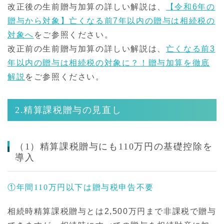
改正後の生前贈与加算の詳しい解説は、
【令和6年の
贈与から対象】亡くなる前7年以内の贈与は相続税の
対象へ
をご参照ください。
改正前の生前贈与加算の詳しい解説は、
亡くなる前3
年以内の贈与は相続税の対象に？！贈与加算を徹底
解説
をご参照ください。
2.精算課税贈与の見直し
（1）精算課税贈与にも110万円の基礎控除を
導入
①年間110万円以下は贈与税申告不要
相続時精算課税贈与とは2,500万円まで非課税で贈与