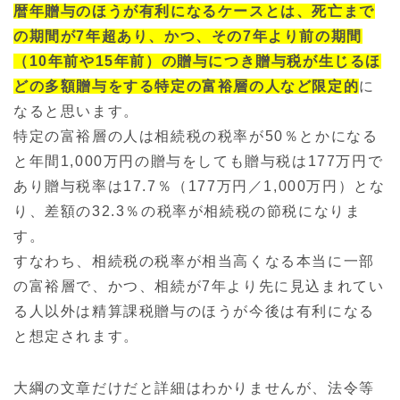
暦年贈与のほうが有利になるケースとは、死亡まで
の期間が7年超あり、かつ、その7年より前の期間
（10年前や15年前）の贈与につき贈与税が生じるほ
どの多額贈与をする特定の富裕層の人など限定的
に
なると思います。
特定の富裕層の人は相続税の税率が50％とかになる
と年間1,000万円の贈与をしても贈与税は177万円で
あり贈与税率は17.7％（177万円／1,000万円）とな
り、差額の32.3％の税率が相続税の節税になりま
す。
すなわち、相続税の税率が相当高くなる本当に一部
の富裕層で、かつ、相続が7年より先に見込まれてい
る人以外は精算課税贈与のほうが今後は有利になる
と想定されます。
大綱の文章だけだと詳細はわかりませんが、法令等