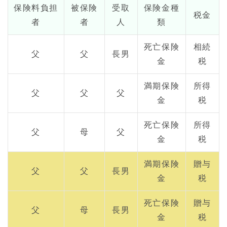
保険料負担
被保険
受取
保険金種
税金
者
者
人
類
死亡保険
相続
父
父
長男
金
税
満期保険
所得
父
父
父
金
税
死亡保険
所得
父
母
父
金
税
満期保険
贈与
父
父
長男
金
税
死亡保険
贈与
父
母
長男
金
税