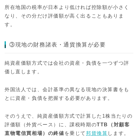
所在地国の税率が日本より低ければ控除額が小さく
なり、その分だけ評価額が高く出ることもありま
す。
③現地の財務諸表・通貨換算が必要
純資産価額方式では会社の資産・負債を一つずつ評
価し直します。
外国法人では、会計基準の異なる現地の決算書をも
とに資産・負債を把握する必要があります。
そのうえで、純資産価額方式で計算した1株当たりの
評価額（外貨ベース）に、課税時期の
TTB（対顧客
直物電信買相場）の終値
を乗じて
邦貨換算
します。