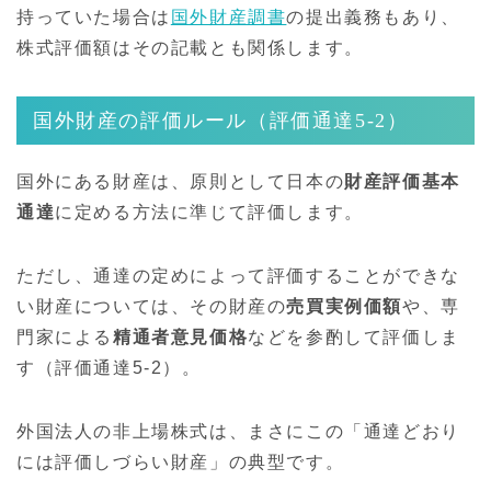
持っていた場合は
国外財産調書
の提出義務もあり、
株式評価額はその記載とも関係します。
国外財産の評価ルール（評価通達5-2）
国外にある財産は、原則として日本の
財産評価基本
通達
に定める方法に準じて評価します。
ただし、通達の定めによって評価することができな
い財産については、その財産の
売買実例価額
や、専
門家による
精通者意見価格
などを参酌して評価しま
す（評価通達5-2）。
外国法人の非上場株式は、まさにこの「通達どおり
には評価しづらい財産」の典型です。