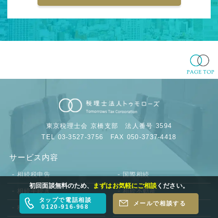
東京税理士会 京橋支部
法人番号 3594
TEL 03-3527-3756
FAX 050-3737-4418
サービス内容
相続税申告
国際相続
初回面談無料のため、
まずはお気軽にご相談
ください。
相続手続き
相続不動産
タップで電話相談
メールで相談する
0120-916-968
税理士の先生方へ
事業承継