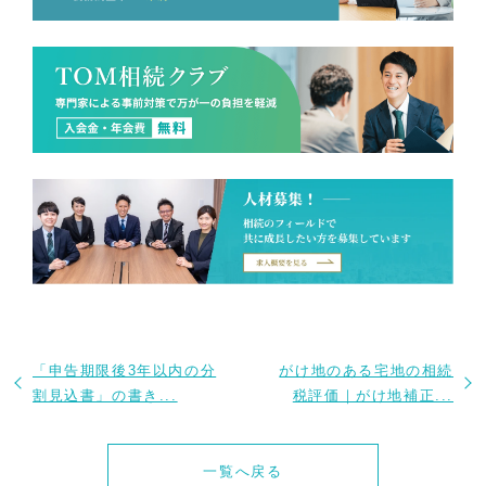
「申告期限後3年以内の分
がけ地のある宅地の相続
割見込書」の書き...
税評価｜がけ地補正...
一覧へ戻る