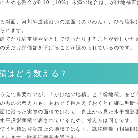
に占める割合が0.10（10%）未満の場合は、がけ地補
る斜面、河川や道路沿いの法面（のりめん）、ひな壇状
られます。
建てたり駐車場や庭として使ったりすることが難しいた
の分だけ評価額を下げることが認められているのです。
積はどう数える？
るうえで重要なのが、「がけ地の地積」と「総地積」をど
そのものの考え方も、あわせて押さえておくと正確に判断
斜面に沿った実際の面積ではなく、真上から見た水平投影
も水平投影面積で表されているため、考え方は同じです。
で使う地積は登記簿上の地積ではなく、課税時期（相続開
よります（財産評価基本通達8）。