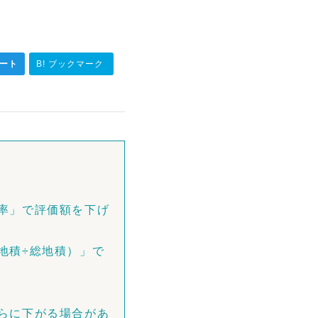
ート
B! ブックマーク
率」で評価額を下げ
地積÷総地積）」で
らに下がる場合があ