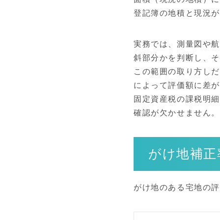
登記簿の地積と現況
実務では、測量図や
斜部分かを判断し、
この範囲の取り方しだ
によって評価額に差
固定資産税の課税明
確認が欠かせません。
がけ地補正
がけ地のある宅地の