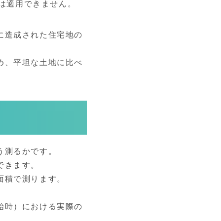
正は適用できません。
に造成された住宅地の
め、平坦な土地に比べ
う測るかです。
できます。
面積で測ります。
始時）における実際の