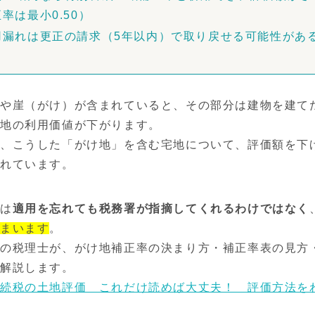
率は最小0.50）
用漏れは更正の請求（5年以内）で取り戻せる可能性があ
や崖（がけ）が含まれていると、その部分は建物を建て
土地の利用価値が下がります。
、こうした「がけ地」を含む宅地について、評価額を下
されています。
正は
適用を忘れても税務署が指摘してくれるわけではなく
しまいます
。
の税理士が、がけ地補正率の決まり方・補正率表の見方
で解説します。
相続税の土地評価 これだけ読めば大丈夫！ 評価方法を