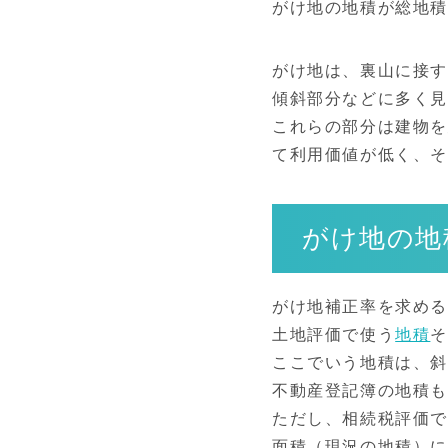
がけ地の地積が総地積
がけ地は、裏山に接す
傾斜部分などに多く見
これらの部分は建物を
て利用価値が低く、そ
がけ地の地
がけ地補正率を求め
土地評価で使う
地積
ここでいう地積は、
不動産登記簿の地積
ただし、相続税評価
面積（現況の地積）に