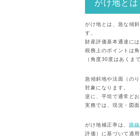
がけ地とは
がけ地とは、急な傾
す。
財産評価基本通達に
税務上のポイントは
（角度30度はあくま
急傾斜地や法面（のり
対象になります。
逆に、平坦で通常ど
実務では、現況・図
がけ地補正率は、
路
評価）に基づいて適