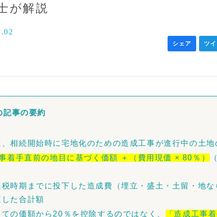
士が解説
7.02
シェア
ツイ
の記事の要約
は、相続開始時に宅地化のための造成工事が進行中の土地
事着手直前の地目に基づく価額 ＋（費用現価 × 80％）
課税時期までに投下した造成費（埋立・盛土・土留・地な
直した合計額
ての価額から20％を控除するのではなく、
「造成工事着