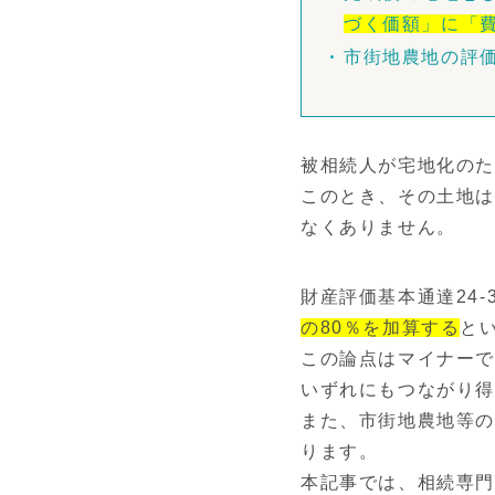
づく価額」に「費
市街地農地の評
被相続人が宅地化の
このとき、その土地は
なくありません。
財産評価基本通達24-
の80％を加算する
と
この論点はマイナーで
いずれにもつながり
また、市街地農地等の
ります。
本記事では、相続専