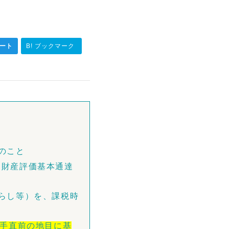
ート
B! ブックマーク
のこと
（財産評価基本通達
らし等）を、課税時
手直前の地目に基