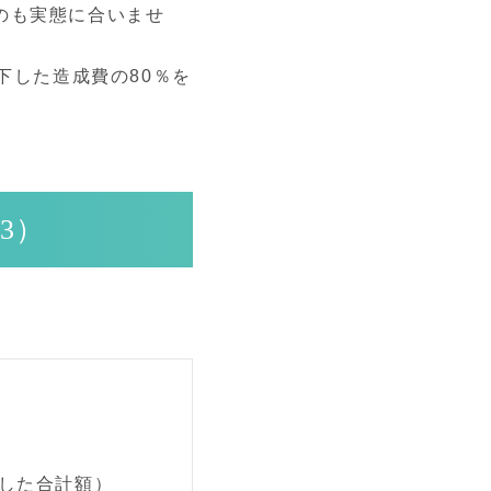
のも実態に合いませ
下した造成費の80％を
3）
した合計額）