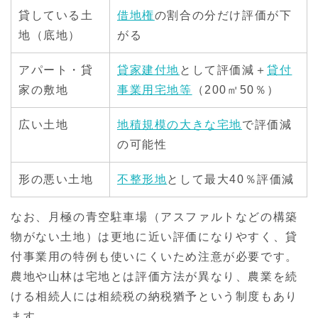
貸している土
借地権
の割合の分だけ評価が下
地（底地）
がる
アパート・貸
貸家建付地
として評価減＋
貸付
家の敷地
事業用宅地等
（200㎡50％）
広い土地
地積規模の大きな宅地
で評価減
の可能性
形の悪い土地
不整形地
として最大40％評価減
なお、月極の青空駐車場（アスファルトなどの構築
物がない土地）は更地に近い評価になりやすく、貸
付事業用の特例も使いにくいため注意が必要です。
農地や山林は宅地とは評価方法が異なり、農業を続
ける相続人には相続税の納税猶予という制度もあり
ます。