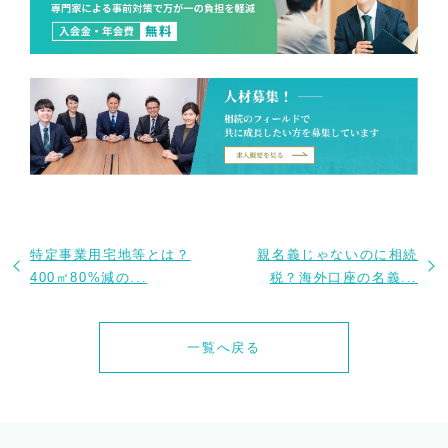
特定事業用宅地等とは？
親名義じゃないのに相続
400㎡80%減の...
税？海外口座の名義...
一覧へ戻る